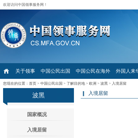
欢迎访问中国领事服务网！
关于领事
中国公民出国
中国公民在海外
外国人来华 V
您现在的位置：
首页
>
中国公民出国
>
了解目的地
>
欧洲
>
波黑
>
入境居留
入境居留
波黑
国家概况
入境居留