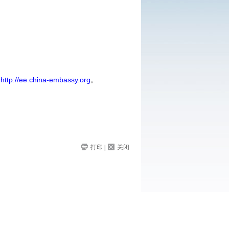
；
http://ee.china-embassy.org
。
打印
|
关闭