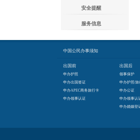
安全提醒
服务信息
中国公民办事须知
出国前
出国后
申办护照
领事保护
申办出国签证
申办护照/旅
申办APEC商务旅行卡
申办公证
申办领事认证
申办领事认
申办婚姻登