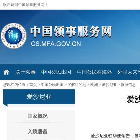
欢迎访问中国领事服务网！
关于领事
中国公民出国
中国公民在海外
外国人来华 V
您现在的位置：
首页
>
中国公民出国
>
了解目的地
>
欧洲
>
爱沙尼亚
>
服务信息
爱沙尼亚
爱
国家概况
入境居留
爱沙尼亚驻华使馆告，自201