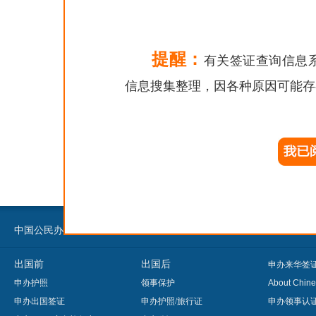
传真：020-223
驻香港总领事
提醒：
有关签证查询信息
地址：湾仔皇后
信息搜集整理，因各种原因可能存
电话：+852-27
传真：+852-27
分享到：
中国公民办事须知
外国人来华办事须知
出国前
出国后
申办来华签
申办护照
领事保护
About Chine
申办出国签证
申办护照/旅行证
申办领事认