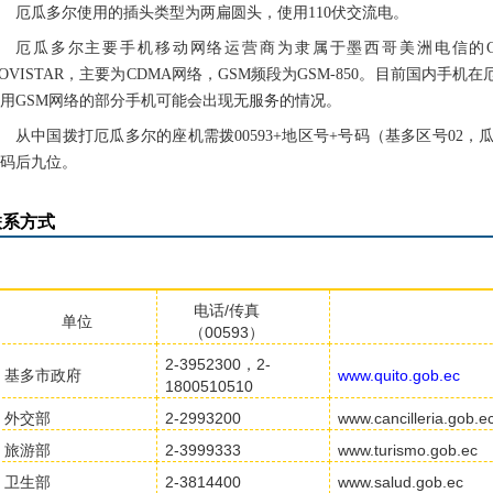
厄瓜多尔使用的插头类型为两扁圆头，使用110伏交流电。
厄瓜多尔主要手机移动网络运营商为隶属于墨西哥美洲电信的CLAR
OVISTAR，主要为CDMA网络，GSM频段为GSM-850。目前国内手
用GSM网络的部分手机可能会出现无服务的情况。
从中国拨打厄瓜多尔的座机需拨00593+地区号+号码（基多区号02，瓜
码后九位。
联系方式
电话/传真
单位
（00593）
2-3952300，2-
基多市政府
www.quito.gob.ec
1800510510
外交部
2-2993200
www.cancilleria.gob.e
旅游部
2-3999333
www.turismo.gob.ec
卫生部
2-
3814400
www.salud.gob.ec