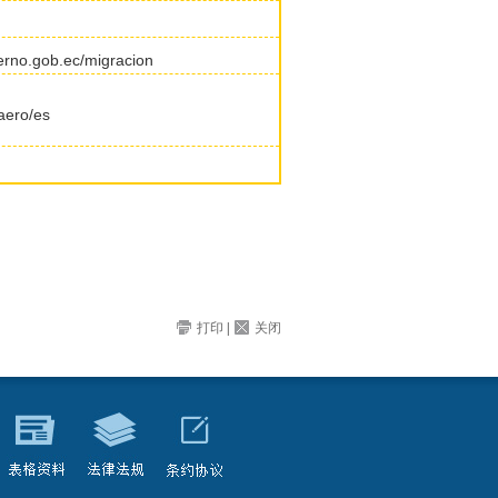
erno.gob.ec/migracion
aero/es
打印
|
关闭