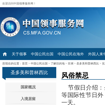
欢迎访问中国领事服务网！
关于领事
中国公民出国
中国公民在海外
外国人来华 V
您现在的位置：
首页
>
中国公民出国
>
了解目的地
>
非洲
>
圣多美和普林西比
>
实
圣多美和普林西比
风俗禁忌
节假日介绍：
国家概况
等国际性节日外
入境居留
一天。