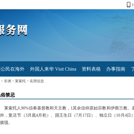
国公民在海外
外国人来华 Visit China
资料表格
办事指南
>
非洲
>
莱索托
>
实用信息
风俗禁忌
莱索托人90%信奉基督教和天主教，1其余信仰原始宗教和伊斯兰教。圣
外，复活节（3月底4月初）、国王生日（7月17日）、独立日（10月4
披毯。