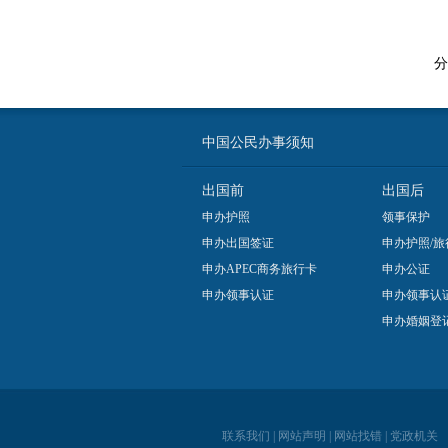
分
中国公民办事须知
出国前
出国后
申办护照
领事保护
申办出国签证
申办护照/旅
申办APEC商务旅行卡
申办公证
申办领事认证
申办领事认
申办婚姻登
联系我们
|
网站声明
|
网站找错
|
党政机关