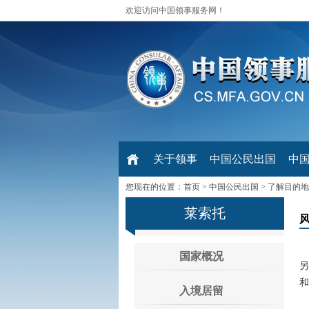
欢迎访问中国领事服务网！
关于领事
中国公民出国
中
您现在的位置：
首页
>
中国公民出国
>
了解目的地
莱索托
国家概况
另
和
入境居留