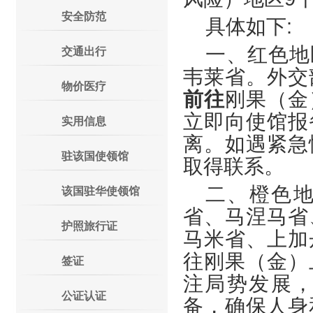
安全防范
具体如下:
一、红色地
交通出行
韦莱省。外交
物价医疗
前往
刚果（金
立即向使馆报
实用信息
离。如遇紧急
驻该国使领馆
取得联系。
二、橙色
该国驻华使领馆
省、马涅马省
护照旅行证
马米省、上加
往刚果（金）
签证
注局势发展
公证认证
备，确保人身