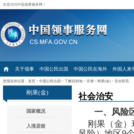
欢迎访问中国领事服务网！
关于领事
中国公民出国
中国公民在海外
外国人来华 V
您现在的位置：
首页
>
中国公民出国
>
了解目的地
>
非洲
>
刚果(金)
>
安全防范
刚果(金)
社会治安
一、风险
国家概况
刚果（金）
入境居留
风险）地区9