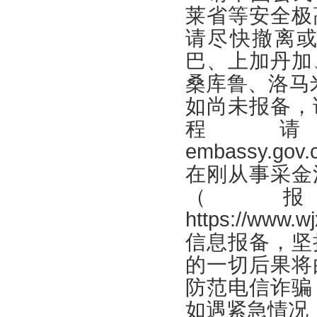
莱省等安全极
请尽快撤离
巴、上加丹加
桑库鲁、洛马
如尚未报备，
程请见：h
embassy.gov.
在刚从事采金
（
https://ww
信息报备，坚
的一切后果将
防范电信诈骗
如遇紧急情况