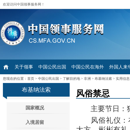
欢迎访问中国领事服务网！
关于领事
中国公民出国
中国公民在海外
外国人来华 V
您现在的位置：
首页
>
中国公民出国
>
了解目的地
>
非洲
>
布基纳法索
>
实用信息
布基纳法索
风俗禁忌
主要节日：独立
国家概况
风俗礼仪：布
入境居留
大方、彬彬有礼，