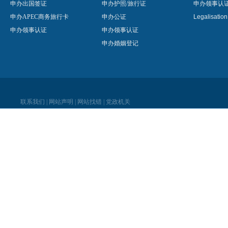
申办出国签证
申办护照/旅行证
申办领事认
申办APEC商务旅行卡
申办公证
Legalisatio
申办领事认证
申办领事认证
申办婚姻登记
联系我们
|
网站声明
|
网站找错
|
党政机关