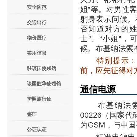
安全防范
姐”等。对男性
躬身表示问候。
交通出行
否知道对方的姓
士”、“小姐”
物价医疗
候。布基纳法索
实用信息
特别提示：布
驻该国使领馆
前，应先征得对
该国驻华使领馆
通信电源
护照旅行证
布基纳法索国
00226（国家
签证
为GSM，与中
公证认证