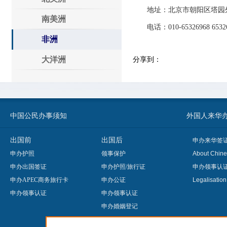
地址：北京市朝阳区塔园外交
南美洲
电话：010-65326968 653268
非洲
大洋洲
分享到：
中国公民办事须知
外国人来华办事须知
出国前
出国后
申办来华签
申办护照
领事保护
About Chine
申办出国签证
申办护照/旅行证
申办领事认
申办APEC商务旅行卡
申办公证
Legalisatio
申办领事认证
申办领事认证
申办婚姻登记