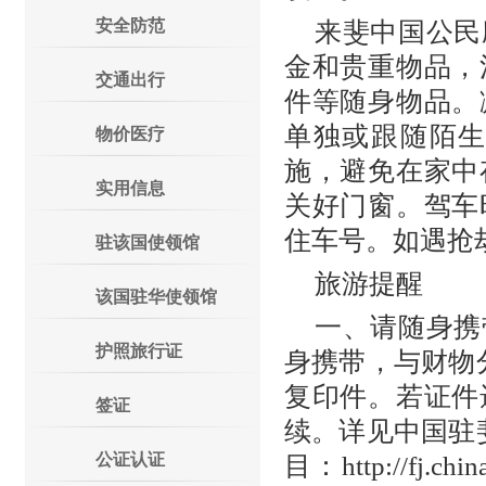
安全防范
来斐中国公民
金和贵重物品，
交通出行
件等随身物品。
单独或跟随陌
物价医疗
施，避免在家中
实用信息
关好门窗。驾车
住车号。如遇抢
驻该国使领馆
旅游提醒
该国驻华使领馆
一、请随身携
护照旅行证
身携带，与财物
复印件。若证件
签证
续。详见中国驻斐
公证认证
目：http://fj.ch