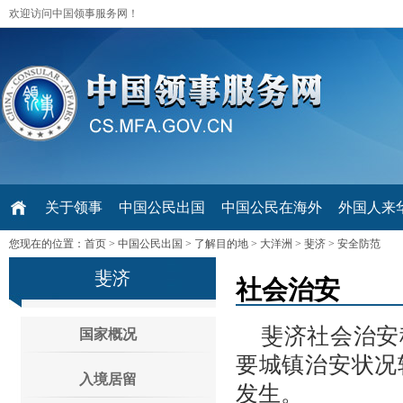
欢迎访问中国领事服务网！
关于领事
中国公民出国
中国公民在海外
外国人来华 V
您现在的位置：
首页
>
中国公民出国
>
了解目的地
>
大洋洲
>
斐济
>
安全防范
斐济
社会治安
斐济社会治安
国家概况
要城镇治安状况
入境居留
发生。