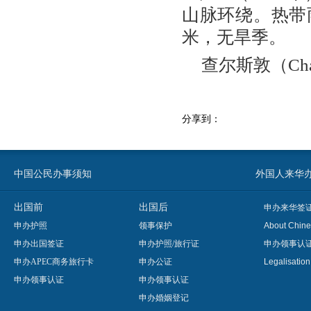
山脉环绕。热带雨
米，无旱季。
查尔斯敦（Cha
分享到：
中国公民办事须知
外国人来华办事须知
出国前
出国后
申办来华签
申办护照
领事保护
About Chine
申办出国签证
申办护照/旅行证
申办领事认
申办APEC商务旅行卡
申办公证
Legalisatio
申办领事认证
申办领事认证
申办婚姻登记