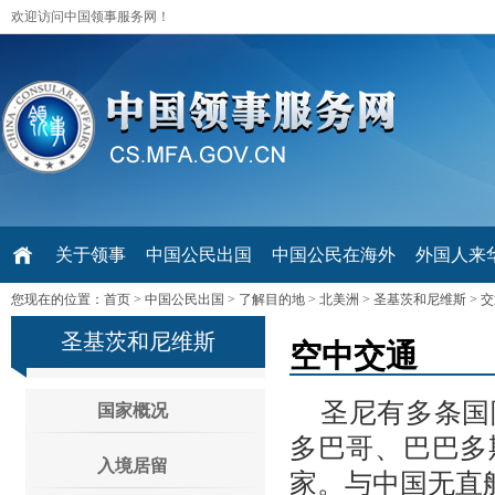
欢迎访问中国领事服务网！
关于领事
中国公民出国
中国公民在海外
外国人来华 V
您现在的位置：
首页
>
中国公民出国
>
了解目的地
>
北美洲
>
圣基茨和尼维斯
>
交
圣基茨和尼维斯
空中交通
圣尼有多条国
国家概况
多巴哥、巴巴多
入境居留
家。与中国无直