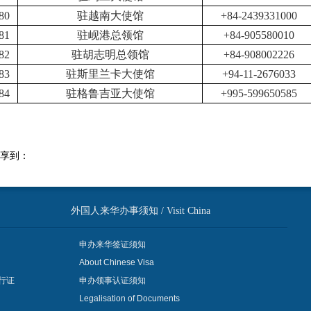
80
驻越南大使馆
+84-2439331000
8
1
驻岘港总领馆
+84-905580010
8
2
驻胡志明总领馆
+84-908002226
8
3
驻斯里兰卡大使馆
+94-11-2676033
8
4
驻格鲁吉亚大使馆
+995-599650585
享到：
外国人来华办事须知 / Visit China
申办来华签证须知
About Chinese Visa
行证
申办领事认证须知
Legalisation of Documents