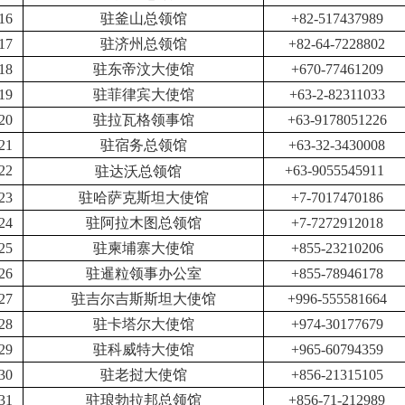
16
驻釜山总领馆
+82-517437989
17
驻济州总领馆
+82-64-7228802
18
驻东帝汶大使馆
+670-77461209
19
驻菲律宾大使馆
+63-2-82311033
20
驻拉瓦格领事馆
+63-9178051226
21
驻宿务总领馆
+63-32-3430008
22
+63-9055545911
驻达沃总领馆
23
驻哈萨克斯坦大使馆
+7-7017470186
24
驻阿拉木图总领馆
+7-7272912018
25
驻柬埔寨大使馆
+855-23210206
26
驻暹粒领事办公室
+855-78946178
27
驻吉尔吉斯斯坦大使馆
+996-555581664
28
驻卡塔尔大使馆
+974-30177679
29
驻科威特大使馆
+965-60794359
30
驻老挝大使馆
+856-21315105
31
驻琅勃拉邦总领馆
+856-71-212989