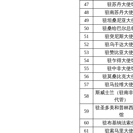
47
驻
苏丹
大使
48
驻
南苏丹
大
49
驻
坦桑尼亚
大
50
驻
桑给巴尔
总
51
驻
突尼斯
大
52
驻
乌干达
大
53
驻
赞比亚
大
54
驻
乍得
大使
55
驻
中非
大使
56
驻
莫桑比克
大
57
驻
马拉维
大
斯威士兰
（驻南
58
代管）
驻圣多美和普林
59
馆
60
驻布基纳法索
61
驻索马里大