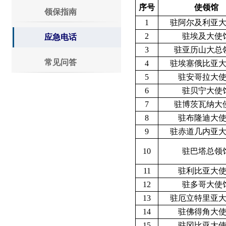
序号
使领馆
领保指南
1
驻
阿尔及利亚
2
驻
埃及
大使
应急电话
3
驻
亚历山大
总
常见问答
4
驻
埃塞俄比亚
5
驻
安哥拉
大
6
驻
贝宁
大使
7
驻
博茨瓦纳
大
8
驻
布隆迪
大
9
驻
赤道几内亚
10
驻
巴塔
总领
11
驻
利比亚
大
12
驻
多哥
大使
13
驻
厄立特里亚
14
驻
佛得角
大
15
驻
冈比亚
大