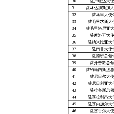
30
驻
卢旺达
大
31
驻
马达加斯加
32
驻
马里
大使
33
驻
毛里求斯
大
34
驻
毛里塔尼亚
35
驻
摩洛哥
大
36
驻
纳米比亚
大
37
驻
南非
大使
38
驻
德班
总领
39
驻
开普敦
总
40
驻
约翰内斯堡
41
驻
尼日尔
大
42
驻
尼日利亚
大
43
驻
拉各斯
总
44
驻
塞拉利昂
大
45
驻
塞内加尔
大
46
驻
塞舌尔
大