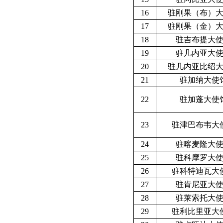
16
驻
刚果（布）
17
驻
刚果（金）
18
驻
吉布提
大
19
驻
几内亚
大
20
驻
几内亚比绍
21
驻
加纳
大使
22
驻
加蓬
大使
23
驻
津巴布韦
大
24
驻
喀麦隆
大
25
驻
科摩罗
大
26
驻
科特迪瓦
大
27
驻
肯尼亚
大
28
驻
莱索托
大
29
驻
利比里亚
大