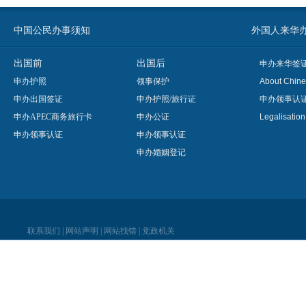
中国公民办事须知
外国人来华办事须知
出国前
出国后
申办来华签
申办护照
领事保护
About Chine
申办出国签证
申办护照/旅行证
申办领事认
申办APEC商务旅行卡
申办公证
Legalisatio
申办领事认证
申办领事认证
申办婚姻登记
联系我们
|
网站声明
|
网站找错
|
党政机关