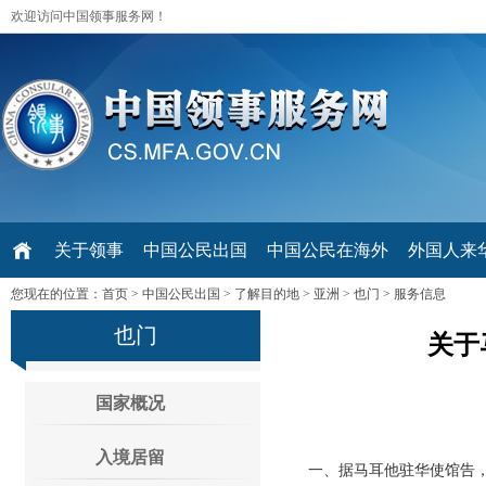
欢迎访问中国领事服务网！
关于领事
中国公民出国
中国公民在海外
外国人来华 V
您现在的位置：
首页
>
中国公民出国
>
了解目的地
>
亚洲
>
也门
>
服务信息
也门
关于
国家概况
入境居留
一、据马耳他驻华使馆告，自