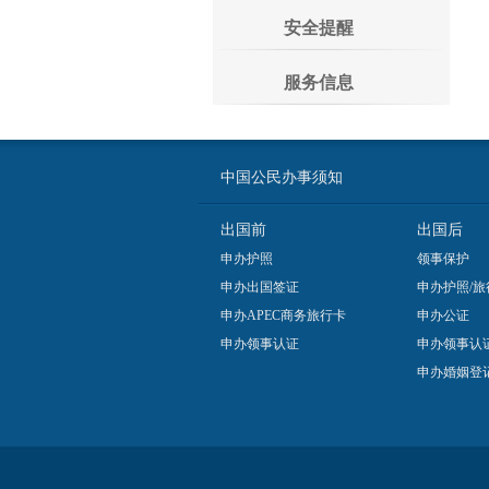
安全提醒
服务信息
中国公民办事须知
出国前
出国后
申办护照
领事保护
申办出国签证
申办护照/旅
申办APEC商务旅行卡
申办公证
申办领事认证
申办领事认
申办婚姻登