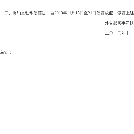
。
、据约旦驻华使馆告，自2010年11月15日至21日使馆放假，该馆
外交部领事司认证
二〇一〇年十一月九
享到：