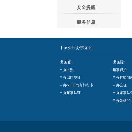
安全提醒
服务信息
中国公民办事须知
出国前
出国后
申办护照
领事保护
申办出国签证
申办护照/旅
申办APEC商务旅行卡
申办公证
申办领事认证
申办领事认
申办婚姻登