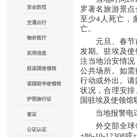
安全防范
罗著名旅游景点
至少4人死亡，
交通出行
亡。
物价医疗
元旦、春节前
发期。驻埃及使
实用信息
注当地治安情况
驻该国使领馆
公共场所。如需
行动或外出。请
该国驻华使领馆
状况，合理安排
国驻埃及使领馆
护照旅行证
当地报警电话：0
签证
外交部全球领
公证认证
+86-10-12308或+