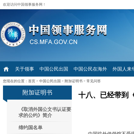
欢迎访问中国领事服务网！
关于领事
中国公民出国
中国公民在海外
外国人来华 V
您现在的位置：
首页
>
中国公民出国
>
附加证明书
>
常见问答
附加证明书
十八、已经带到
《取消外国公文书认证要
求的公约》简介
缔约国名单
中国驻外使领馆不受