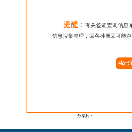
网址：
http:
提醒：
有关签证查询信息
驻上海总领
信息搜集整理，因各种原因可能存
地址：上海市中山
电话：021-64746
电子邮箱：consula
网址：
http:/
分享到：