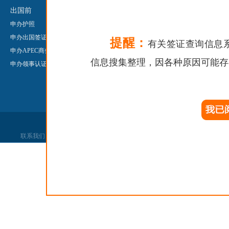
出国前
出国后
申办来华签
申办护照
领事保护
About Chine
申办出国签证
申办护照/旅行证
申办领事认
提醒：
有关签证查询信息
申办APEC商务旅行卡
申办公证
Legalisatio
信息搜集整理，因各种原因可能存
申办领事认证
申办领事认证
申办婚姻登记
联系我们
|
网站声明
|
网站找错
|
党政机关