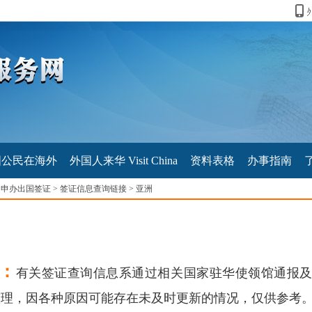
国公民在海外
外国人来华 Visit China
资料表格
办事指南
>
申办出国签证
>
签证信息查询链接
>
亚洲
巴基斯坦
发布时间：2017年11月04日 21:03
：
有关签证查询信息系通过相关国家驻华使领馆通报
驻华使馆
整理，因各种原因可能存在未及时更新的情况，仅供参考
地址：北京市朝阳区东直门外大街1号