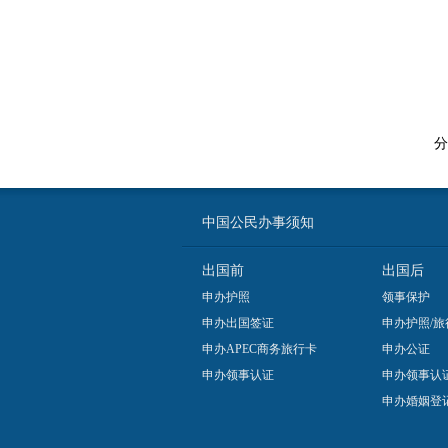
电
分
中国公民办事须知
出国前
出国后
申办护照
领事保护
申办出国签证
申办护照/旅
申办APEC商务旅行卡
申办公证
申办领事认证
申办领事认
申办婚姻登