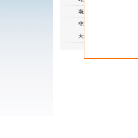
电
南美洲
电
非洲
大洋洲
地
电
电
地
电
地
电