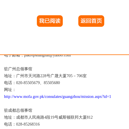
话：010-65326660转2021、65322504
子邮箱：visa@pakbj.org.pk
网址：
http://www.pakbj.org.pk/Visa
驻上海总领事馆
址：上海市长宁区虹桥路虹桥商务中心7楼2378号
话：021-62377000
子邮箱：pakrepshanghai@yahoo.com
驻广州总领事馆
址：广州市天河路228号广晟大厦705－706室
话：020-85505679、85505680
网址：
http://www.mofa.gov.pk/consulates/guangzhou/mission.aspx?id=1
驻成都总领事馆
址：成都市人民南路4段19号威斯顿联邦大厦812
话：028-85268316