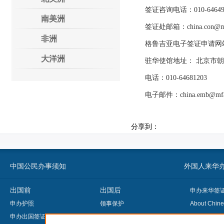
签证咨询电话：010-64649
南美洲
签证处邮箱：china.con@mfa
非洲
格鲁吉亚电子签证申请网
大洋洲
驻华使馆地址： 北京市朝阳区
电话：010-64681203
电子邮件：china.emb@mfa.g
分享到：
中国公民办事须知
外国人来华办事须知
出国前
出国后
申办来华签
申办护照
领事保护
About Chine
申办出国签证
申办护照/旅行证
申办领事认