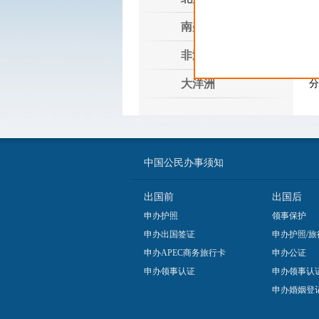
南美洲
电
非洲
大洋洲
分
中国公民办事须知
出国前
出国后
申办护照
领事保护
申办出国签证
申办护照/旅
申办APEC商务旅行卡
申办公证
申办领事认证
申办领事认
申办婚姻登