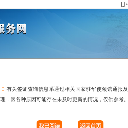
国公民在海外
外国人来华 Visit China
资料表格
办事指南
>
申办出国签证
>
签证信息查询链接
>
亚洲
：
有关签证查询信息系通过相关国家驻华使领馆通报
沙特阿拉伯
整理，因各种原因可能存在未及时更新的情况，仅供参考
发布时间：2017年11月04日 18:46
驻华使馆