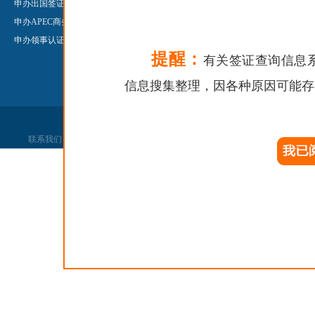
申办出国签证
申办护照/旅行证
申办领事认
申办APEC商务旅行卡
申办公证
Legalisatio
申办领事认证
申办领事认证
提醒：
申办婚姻登记
有关签证查询信息
信息搜集整理，因各种原因可能存
联系我们
|
网站声明
|
网站找错
|
党政机关