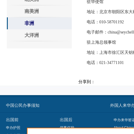
驻华使馆
南美洲
地址：北京市朝阳区东大桥路8号
电话：010-58701192
非洲
电子邮件：china@seychelle
大洋洲
驻上海总领事馆
地址：上海市徐汇区天钥桥路32
电话：021-34771101
分享到：
中国公民办事须知
外国人来华办事须知
出国前
出国后
申办来华签
申办护照
领事保护
About Chine