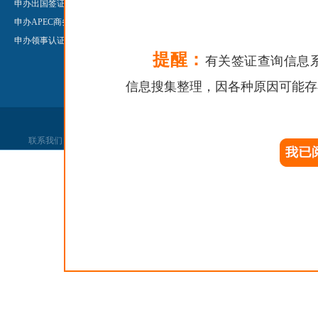
申办出国签证
申办护照/旅行证
申办领事认
申办APEC商务旅行卡
申办公证
Legalisatio
申办领事认证
申办领事认证
提醒：
申办婚姻登记
有关签证查询信息
信息搜集整理，因各种原因可能存
联系我们
|
网站声明
|
网站找错
|
党政机关