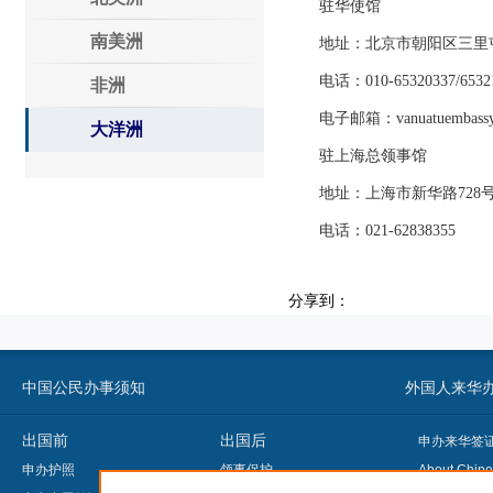
驻华使馆
南美洲
地址：北京市朝阳区三里屯外
电话：010-65320337/65321
非洲
电子邮箱：vanuatuembassybj
大洋洲
驻上海总领事馆
地址：上海市新华路728号华联
电话：021-62838355
分享到：
中国公民办事须知
外国人来华办事须知
出国前
出国后
申办来华签
申办护照
领事保护
About Chine