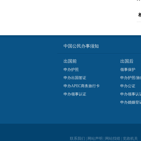
中国公民办事须知
出国前
出国后
申办护照
领事保护
申办出国签证
申办护照/旅
申办APEC商务旅行卡
申办公证
申办领事认证
申办领事认
申办婚姻登
联系我们
|
网站声明
|
网站找错
|
党政机关