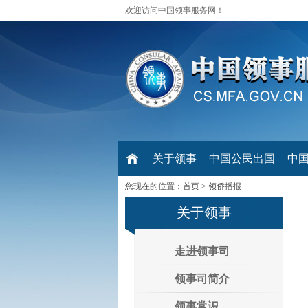
欢迎访问中国领事服务网！
关于领事
中国公民出国
中
您现在的位置：
首页
>
领侨播报
关于领事
走进领事司
领事司简介
领事常识