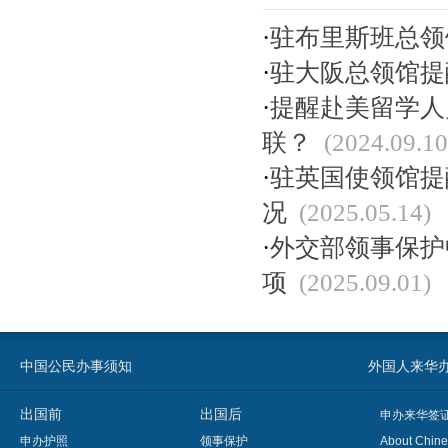
·
驻布里斯班总领
·
驻大阪总领馆提
·
提醒赴美留学人
联？
(2024.09.10
·
驻英国使领馆提
况
(2025.05.14)
·
外交部领事保护
项
(2025.09.01)
中国公民办事须知
外国人来华办事须知
出国前
出国后
申办来华签
申办护照
领事保护
About Chine