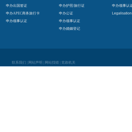
申办出国签证
申办护照/旅行证
申办领事认
申办APEC商务旅行卡
申办公证
Legalisatio
申办领事认证
申办领事认证
申办婚姻登记
联系我们
|
网站声明
|
网站找错
|
党政机关