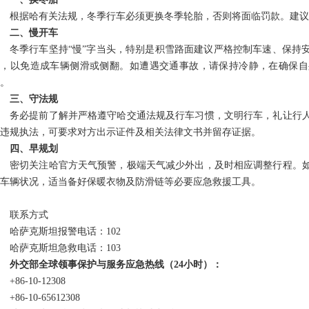
根据哈有关法规，冬季行车必须更换冬季轮胎，否则将面临罚款。建议
二、慢开车
冬季行车坚持“慢”字当头，特别是积雪路面建议严格控制车速、保持
动，以免造成车辆侧滑或侧翻。如遭遇交通事故，请保持冷静，在确保自
。
三、守法规
务必提前了解并严格遵守哈交通法规及行车习惯，文明行车，礼让行
违规执法，可要求对方出示证件及相关法律文书并留存证据。
四、早规划
密切关注哈官方天气预警，极端天气减少外出，及时相应调整行程。
车辆状况，适当备好保暖衣物及防滑链等必要应急救援工具。
联系方式
哈萨克斯坦报警电话：102
哈萨克斯坦急救电话：103
外交部全球领事保护与服务应急热线（24小时）：
+86-10-12308
+86-10-65612308