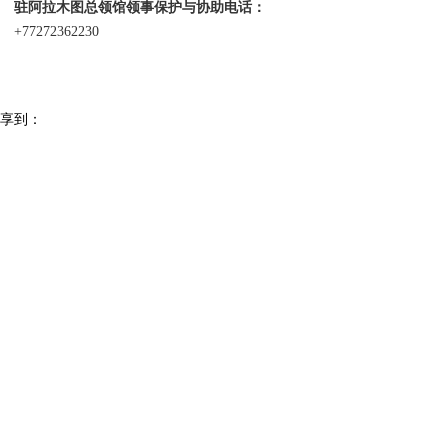
驻阿拉木图总领馆领事保护与协助电话：
+77272362230
享到：
相关阅读：
驻济州总领馆提醒中国游客注意骑行安全
(2023.07.11)
驻纳米比亚使馆提醒在纳中国公民注意交通安全
(2025.11.07)
驻葡萄牙使馆提醒赴葡中国公民国庆中秋假期注意出行安全
(2025.09.26)
驻奥克兰总领馆提醒中国公民节假日期间注意安全
(2023.12.18)
外国人来华办事须知 / Visit China
申办来华签证须知