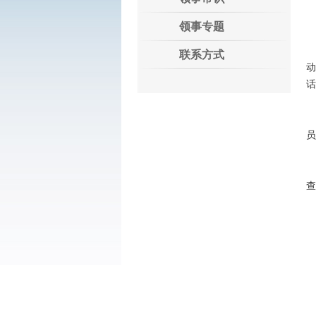
领事专题
联系方式
话
员
查