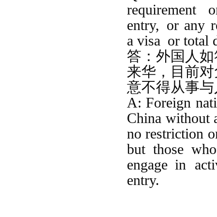
requirement 
entry, or any r
a visa
or
total 
答：
外国人如
来华，目前对
意不得从事与
A: Foreign nati
China
without a
no restriction 
but those who 
engage
in acti
entry
.