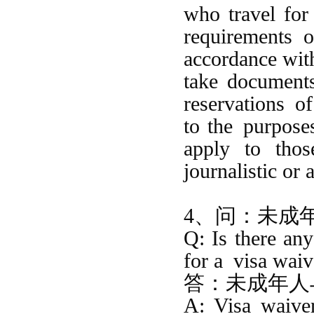
who travel for
requirements 
accordance wit
take documents 
reservation
s
o
to the
purpose
apply to tho
journalistic or 
4、问：未成
Q: Is there an
for a
visa waiv
答：
未成年人
A: Visa waive