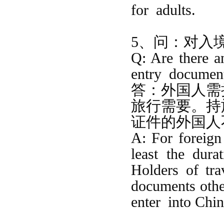
for
adults.
5、问：对入
Q: Are there a
entry
documen
答：
外国人需
旅行需要。持
证件的外国人
A: For foreign 
least the dura
Holders of tr
documents
oth
enter into Chi