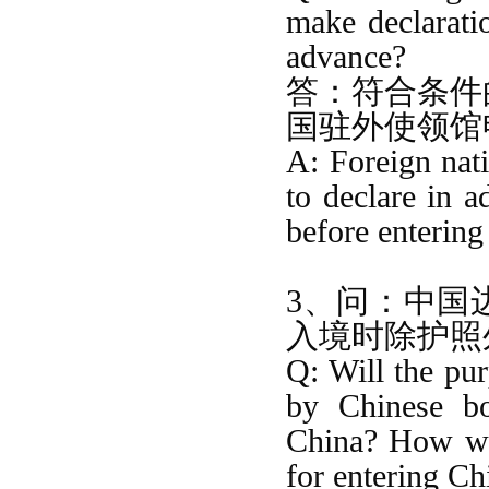
make declarati
advance?
答：
符合条件
国驻外使领馆
A: Foreign nati
to declare
in a
before entering
3、问：中国
入境时除护照
Q: Will the pu
by Chinese bo
China? How wi
for entering Ch