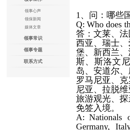
领事心声
1、问：哪些
领保新闻
Q: Who does th
媒体文章
答：
文莱、法
领事常识
西亚、瑞士、
领事专题
堡、新西兰、
斯、斯洛文
联系方式
岛、安道尔、
罗马尼亚、克
尼亚、拉脱维
旅游观光、探
免签入境。
A:
Nationals 
Germany, Ital