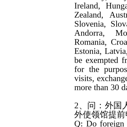
Ireland, Hung
Zealand, Aust
Slovenia, Slo
Andorra, Mon
Romania, Croa
Estonia, Latvia
be exempted fr
for the purpos
visits, exchang
more than 30 da
2、问：外国
外使领馆提前
Q: Do foreign 