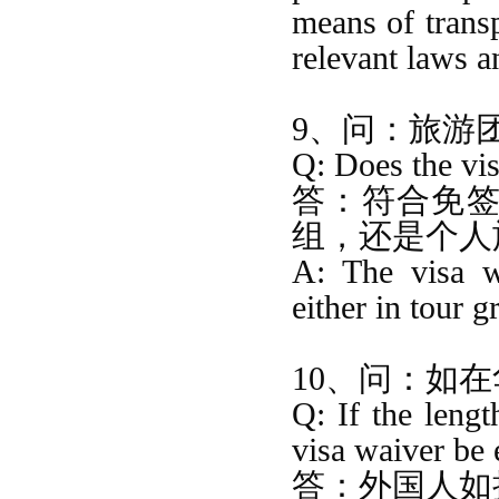
means of trans
relevant laws a
9、问：旅游
Q: Does the vis
答：
符合免
组，还是个人
A: The visa w
either in tour g
10、问：如
Q: If the leng
visa waiver be
答：
外国人如