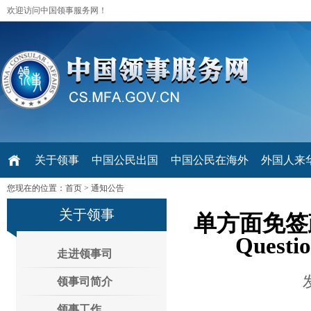
欢迎访问中国领事服务网！
关于领事
中国公民出国
中国公民在海外
外国人来华 V
您现在的位置：
首页
>
通知公告
关于领事
单方面免签政策
Questio
走进领事司
领事司简介
领事工作