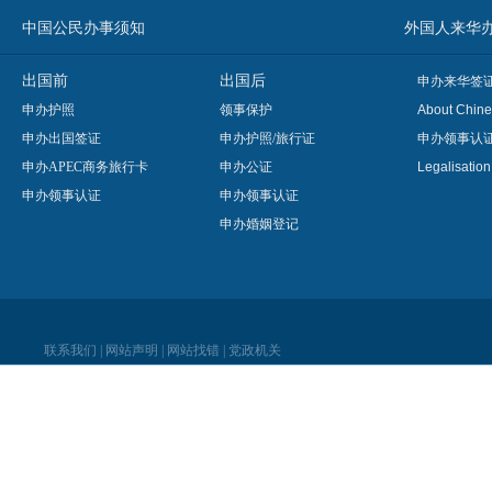
中国公民办事须知
外国人来华办事须知
出国前
出国后
申办来华签
申办护照
领事保护
About Chine
申办出国签证
申办护照/旅行证
申办领事认
申办APEC商务旅行卡
申办公证
Legalisatio
申办领事认证
申办领事认证
申办婚姻登记
联系我们
|
网站声明
|
网站找错
|
党政机关