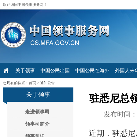
欢迎访问中国领事服务网！
关于领事
中国公民出国
中国公民在海外
外国人来华 V
您现在的位置：
首页
>
通知公告
关于领事
驻悉尼总
走进领事司
发布时间：2
领事司简介
近期，驻悉尼
领事常识