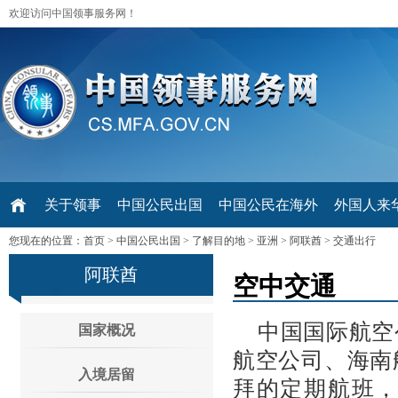
欢迎访问中国领事服务网！
关于领事
中国公民出国
中国公民在海外
外国人来华 V
您现在的位置：
首页
>
中国公民出国
>
了解目的地
>
亚洲
>
阿联酋
>
交通出行
阿联酋
空中交通
中国国际航空
国家概况
航空公司、海南
入境居留
拜的定期航班