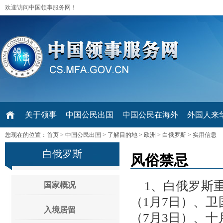
欢迎访问中国领事服务网！
关于领事
中国公民出国
中国公民在海外
外国人来华 V
您现在的位置：
首页
>
中国公民出国
>
了解目的地
>
欧洲
>
白俄罗斯
>
实用信息
白俄罗斯
风俗禁忌
1、白俄罗斯
国家概况
（1月7日）、卫
入境居留
（7月3日）、十