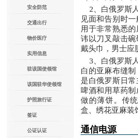
安全防范
2、白俄罗斯
见面和告别时一
交通出行
用于非常熟悉的
讳以刀叉敲击碗
物价医疗
戴头巾，男士应
实用信息
3、白俄罗斯
驻该国使领馆
白的亚麻布缝制
是白俄罗斯日常
该国驻华使领馆
啤酒和用草药制
做的薄饼。传
护照旅行证
盒、绣花亚麻装
签证
通信电源
公证认证