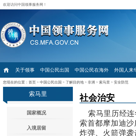
欢迎访问中国领事服务网！
关于领事
中国公民出国
中国公民在海外
外国人来华 V
您现在的位置：
首页
>
中国公民出国
>
了解目的地
>
非洲
>
索马里
>
安全防范
索马里
社会治安
索马里历经连
国家概况
索首都摩加迪沙
入境居留
炸弹、火箭弹袭