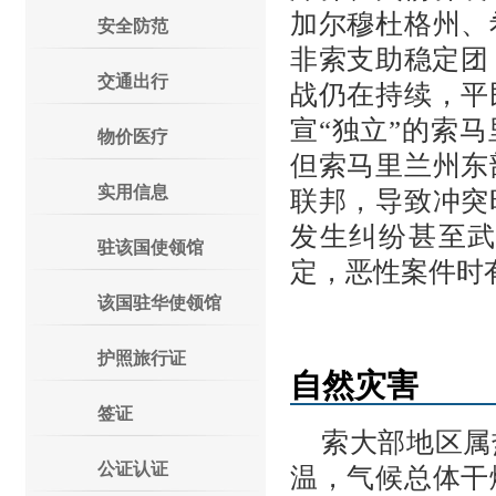
加尔穆杜格州、
安全防范
非索支助稳定团
交通出行
战仍在持续，平
宣“独立”的索
物价医疗
但索马里兰州东
实用信息
联邦，导致冲突
发生纠纷甚至
驻该国使领馆
定，恶性案件时
该国驻华使领馆
护照旅行证
自然灾害
签证
索大部地区属
公证认证
温，气候总体干