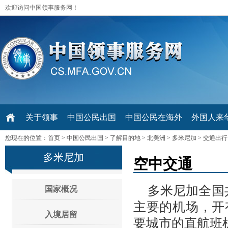
欢迎访问中国领事服务网！
关于领事
中国公民出国
中国公民在海外
外国人来华 V
您现在的位置：
首页
>
中国公民出国
>
了解目的地
>
北美洲
>
多米尼加
>
交通出行
多米尼加
空中交通
多米尼加全国
国家概况
主要的机场，开
入境居留
要城市的直航班