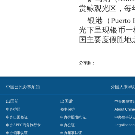
赏鲸观光区，每
银港（Puer
光下呈现银币一
国主要度假胜地
分享到：
中国公民办事须知
外国人来华办事须知
出国前
出国后
申办来华签
申办护照
领事保护
About Chine
申办出国签证
申办护照/旅行证
申办领事认
申办APEC商务旅行卡
申办公证
Legalisatio
申办领事认证
申办领事认证