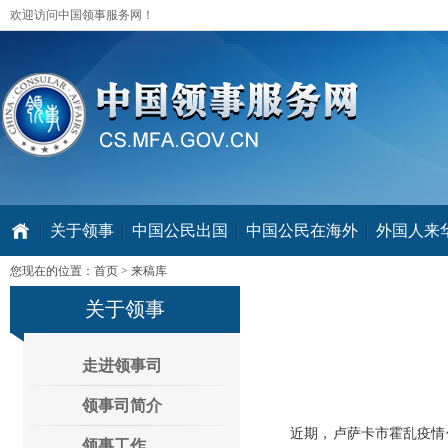
欢迎访问中国领事服务网！
关于领事
中国公民出国
中国公民在海外
外国人来华 V
您现在的位置：
首页
>
来稿库
关于领事
走进领事司
领事司简介
近期，卢萨卡市霍乱疫情仍
领事工作