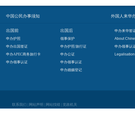
中国公民办事须知
外国人来华办事须知
出国前
出国后
申办来华签
申办护照
领事保护
About Chine
申办出国签证
申办护照/旅行证
申办领事认
申办APEC商务旅行卡
申办公证
Legalisatio
申办领事认证
申办领事认证
申办婚姻登记
联系我们
|
网站声明
|
网站找错
|
党政机关