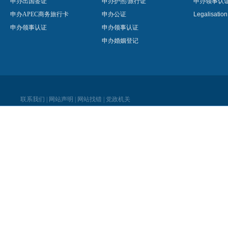
申办出国签证
申办护照/旅行证
申办领事认
申办APEC商务旅行卡
申办公证
Legalisatio
申办领事认证
申办领事认证
申办婚姻登记
联系我们
|
网站声明
|
网站找错
|
党政机关