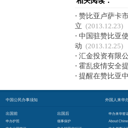
相关阅读：
·
赞比亚卢萨卡
立
(2013.12.23)
·
中国驻赞比亚
动
(2013.12.25)
·
汇金投资有限
·
霍乱疫情安全
·
提醒在赞比亚
中国公民办事须知
外国人来华办事须知
出国前
出国后
申办来华签
申办护照
领事保护
About Chine