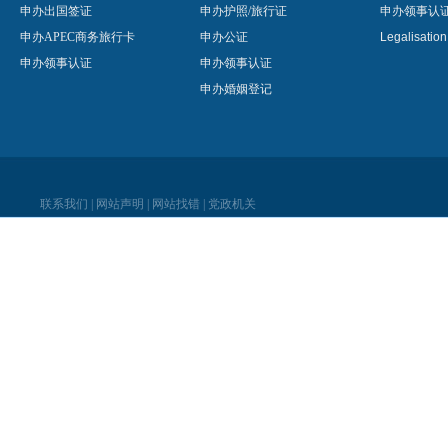
申办出国签证
申办护照/旅行证
申办领事认
申办APEC商务旅行卡
申办公证
Legalisatio
申办领事认证
申办领事认证
申办婚姻登记
联系我们
|
网站声明
|
网站找错
|
党政机关