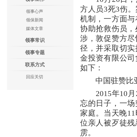
方人员3死3伤
领事心声
机制，一方面与
领保新闻
协助抢救伤员，
媒体文章
涉，敦促赞方尽
领事常识
径，并采取切实
领事专题
金投资有限公司
联系方式
如下：
回应关切
中国驻赞比亚
2015年10
忘的日子，一场
家庭。当天晚1
位亲人被歹徒残
雳。