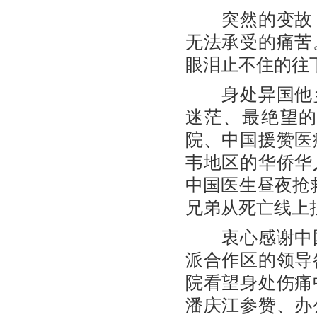
突然的变故，
无法承受的痛苦
眼泪止不住的往
身处异国他乡
迷茫、最绝望
院、中国援赞医
韦地区的华侨华
中国医生昼夜抢
兄弟从死亡线上
衷心感谢中国
派合作区的领导
院看望身处伤痛
潘庆江参赞、办