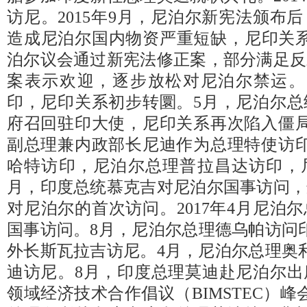
访尼。2015年9月，尼泊尔新宪法颁布
造成尼泊尔国内物资严重短缺，尼印关系紧
泊尔议会通过新宪法修正案，部分满足反
案表示欢迎，逐步放松对尼泊尔禁运。
印，尼印关系初步转圜。5月，尼泊尔总
府召回驻印大使，尼印关系再次陷入僵局
副总理兼内政部长尼迪作为总理特使访印
哈特访印，尼泊尔总理普拉昌达访印，尼
月，印度总统慕克吉对尼泊尔国事访问，
对尼泊尔的首次访问。2017年4月尼泊
国事访问。8月，尼泊尔总理德乌帕访问印
外长斯瓦拉吉访尼。4月，尼泊尔总理奥
迪访尼。8月，印度总理莫迪赴尼泊尔出
领域经济技术合作倡议（BIMSTEC）峰会