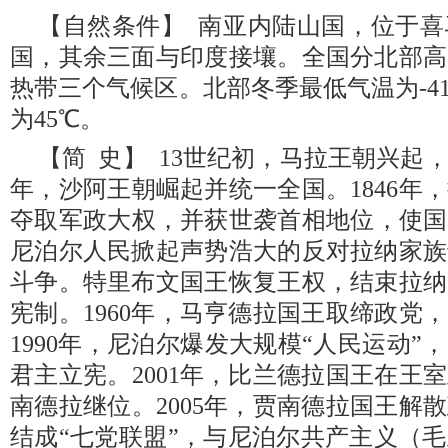
【自然条件】 南亚内陆山国，位于
国，其余三面与印度接壤。全国分北部高
热带三个气候区。北部冬季最低气温为-4
为45℃。
【简 史】 13世纪初，马拉王朝兴起，
年，沙阿王朝崛起并统一全国。1846年
夺取军政大权，并获世袭首相地位，使国王
尼泊尔人民掀起声势浩大的反对拉纳家族
斗争。特里布文国王恢复王权，结束拉纳
宪制。1960年，马亨德拉国王取缔政党
1990年，尼泊尔爆发大规模“人民运动
君主立宪。2001年，比兰德拉国王在王
南德拉继位。2005年，贾南德拉国王解
结成“七党联盟”，与尼泊尔共产主义（