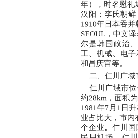
年），时名慰礼城
汉阳；李氏朝鲜（
1910年日本吞
SEOUL，中文
尔是韩国政治
工、机械、电子
和昌庆宫等。
二、仁川广域
仁川广域市位
约28km，面积为
1981年7月1
业占比大，市内有
个企业。仁川国
民用机场。仁