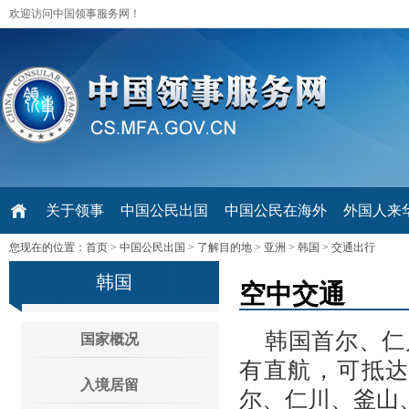
欢迎访问中国领事服务网！
关于领事
中国公民出国
中国公民在海外
外国人来华 V
您现在的位置：
首页
>
中国公民出国
>
了解目的地
>
亚洲
>
韩国
>
交通出行
韩国
空中交通
韩国首尔、仁
国家概况
有直航，可抵
入境居留
尔、仁川、釜山