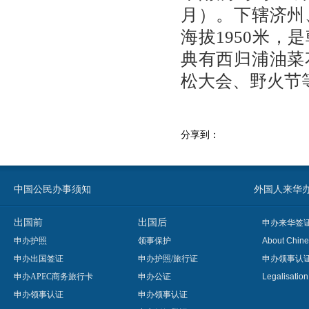
月）。下辖济州
海拔1950米
典有西归浦油菜
松大会、野火节
分享到：
中国公民办事须知
外国人来华办事须知
出国前
出国后
申办来华签
申办护照
领事保护
About Chine
申办出国签证
申办护照/旅行证
申办领事认
申办APEC商务旅行卡
申办公证
Legalisatio
申办领事认证
申办领事认证