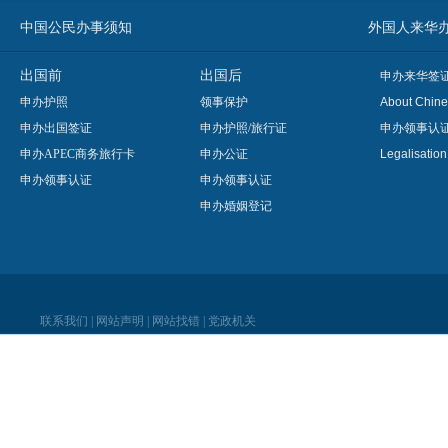
中国公民办事须知
外国人来华办事须知
出国前
出国后
申办来华签
申办护照
领事保护
About Chine
申办出国签证
申办护照/旅行证
申办领事认
申办APEC商务旅行卡
申办公证
Legalisatio
申办领事认证
申办领事认证
申办婚姻登记
联系我们
|
网站声明
|
网站找错
|
党政机关