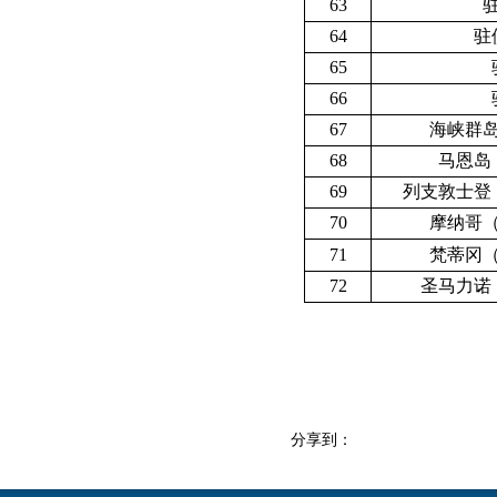
63
64
驻
65
66
67
海峡群
68
马恩岛
69
列支敦士登
70
摩纳哥
71
梵蒂冈
72
圣马力诺
分享到：