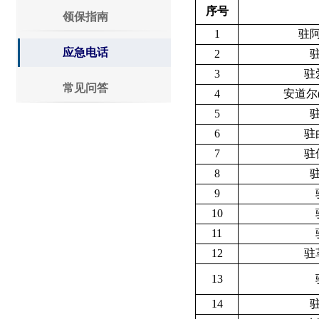
序号
领保指南
1
驻
应急电话
2
3
驻
常见问答
4
安道尔
5
6
驻
7
驻
8
9
10
11
12
驻
13
14