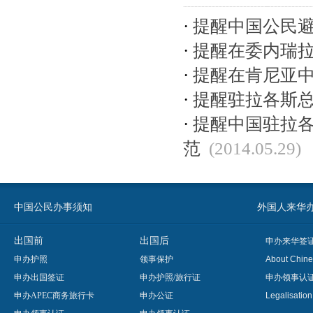
·
提醒中国公民
·
提醒在委内瑞
·
提醒在肯尼亚
·
提醒驻拉各斯
·
提醒中国驻拉
范
(2014.05.29)
中国公民办事须知
外国人来华办事须知
出国前
出国后
申办来华签
申办护照
领事保护
About Chine
申办出国签证
申办护照/旅行证
申办领事认
申办APEC商务旅行卡
申办公证
Legalisatio