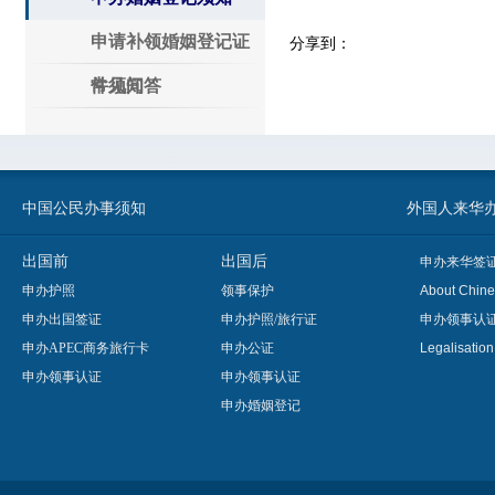
申请补领婚姻登记证
分享到：
件须知
常见问答
中国公民办事须知
外国人来华办事须知
出国前
出国后
申办来华签
申办护照
领事保护
About Chine
申办出国签证
申办护照/旅行证
申办领事认
申办APEC商务旅行卡
申办公证
Legalisatio
申办领事认证
申办领事认证
申办婚姻登记