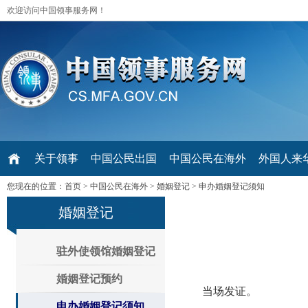
欢迎访问中国领事服务网！
关于领事
中国公民出国
中国公民在海外
外国人来华 V
您现在的位置：
首页
>
中国公民在海外
>
婚姻登记
>
申办婚姻登记须知
婚姻登记
驻外使领馆婚姻登记
婚姻登记预约
当场发证。
申办婚姻登记须知