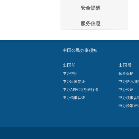
安全提醒
服务信息
中国公民办事须知
出国前
出国后
申办护照
领事保护
申办出国签证
申办护照/旅
申办APEC商务旅行卡
申办公证
申办领事认证
申办领事认
申办婚姻登