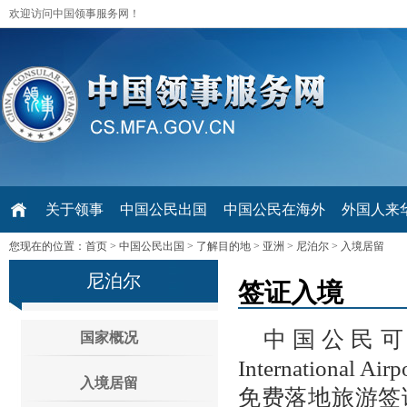
欢迎访问中国领事服务网！
关于领事
中国公民出国
中国公民在海外
外国人来华 V
您现在的位置：
首页
>
中国公民出国
>
了解目的地
>
亚洲
>
尼泊尔
>
入境居留
尼泊尔
签证入境
中国公民可在
国家概况
Internation
入境居留
免费落地旅游签