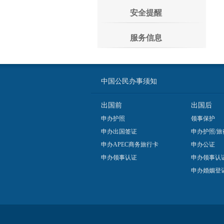
安全提醒
服务信息
中国公民办事须知
出国前
出国后
申办护照
领事保护
申办出国签证
申办护照/旅
申办APEC商务旅行卡
申办公证
申办领事认证
申办领事认
申办婚姻登