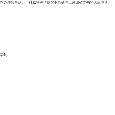
领馆办理领事认证，科威特驻华使馆不再受理上述四省文书的认证申请。
外交部领事司
二〇一一年四月
享到：