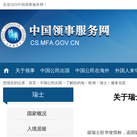
欢迎访问中国领事服务网！
关于领事
中国公民出国
中国公民在海外
外国人来华 V
您现在的位置：
首页
>
中国公民出国
>
了解目的地
>
欧洲
>
瑞士
>
服务信息
瑞士
关于瑞
国家概况
入境居留
据瑞士驻华使馆称，该国驻广